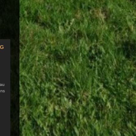
LG
hau
uns