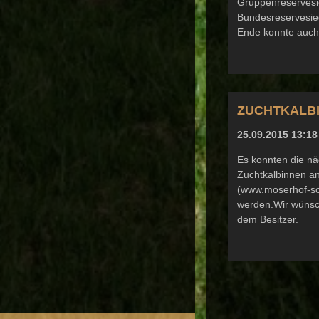
Gruppenreservesi
Bundesreservesieg
Ende konnte auch
ZUCHTKALB
25.09.2015 13:18
Es konnten die nä
Zuchtkalbinnen an
(www.moserhof-sc
werden.Wir wünsch
dem Besitzer.