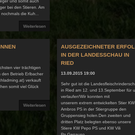
eger und somit auch
er bei den Stieren. Am
 nochmals die Kuh...
Weiterlesen
INNEN
AUSGEZEICHNETER ERFO
IN DER LANDESSCHAU IN
RIED
chsten vier trächtigen
13.09.2015 19:00
 den Betrieb Erlbacher
hladming.at) verkauft
Sehr gut ist die Landesfleischrindersc
en somit viel Glück
in Ried am 12. und 13.September für 
verlaufen!Wir konnten mit
unserem extrem entwickelten Stier KW
Weiterlesen
Ambros PS in der Stiergruppe den
Gruppensieg holen.Den zweiten und
dritten Platz belegten ebenso unsere
Stiere KW Pepo PS und KW Vili
Pp.Genauso...