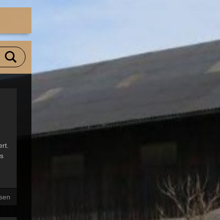
rt.
es
esen