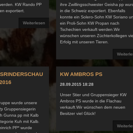
 werden. KW Rando PP
ihre Zwillingsschwester Geisha pp wu
n exportiert.
in die Schweiz exportiert. Ebenfalls
konnte ein Solero-Sohn KW Soriano u
Weiterlesen
ein Proli-Sohn KW Propan nach
Tschechien verkauft werden.Wir
wünschen unseren Züchterkollegen vie
Erfolg mit unseren Tieren.
Weiterl
ISRINDERSCHAU
KW AMBROS PS
2016
28.09.2015 18:28
Unser Stier und Gruppensieger KW
Ambros PS wurde in die Flachau
gruppe wurde unsere
verkauft.Wir wünschen dem neuen
Pp Gruppensiegerin
Besitzer viel Glück!
uh Gunna pp mit Kalb
tegorie Kuh mit Kalb.
Weiterl
inrich PP* wurde