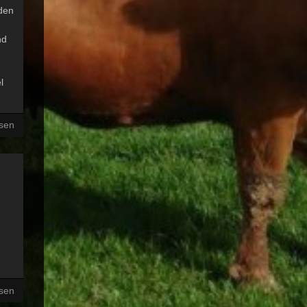
rden
nd
l
esen
esen