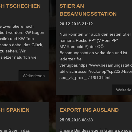
H TSCHECHIEN
STIER AN
BESAMUNGSSTATION
20.12.2016 21:12
e zwei Stiere nach
diert werden. KW Eugen
Nun konnten wir auch den ersten Stier
ostle) und KW Tom
namens Rocko PP* (V:Roni PP*
atten dabei das Glück,
MV:Rambold P) der OÖ
zu sehen. Wir
Besamungsstation verkaufen und ist
etzer natürlich viel
jederzeit frei
verfügbar.https://www.besamungsstati
at/fleischrassen/rocko-pp*/sp22284/sor
Weiterlesen
spe_vk_preis_il/i1/910.html
Weiterl
H SPANIEN
EXPORT INS AUSLAND
25.05.2016 08:28
erer Stier in das
Unsere Bundessiegerin Gunna pp sow