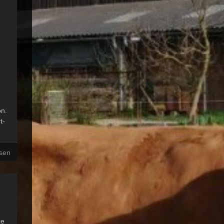
on.
t-
esen
ie