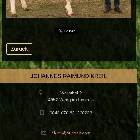
Zurück
JOHANNES RAIMUND KREIL
Wernthal 2
4952 Weng im Innkreis
0043 676 821260233
r.kreil@
outlook.
com