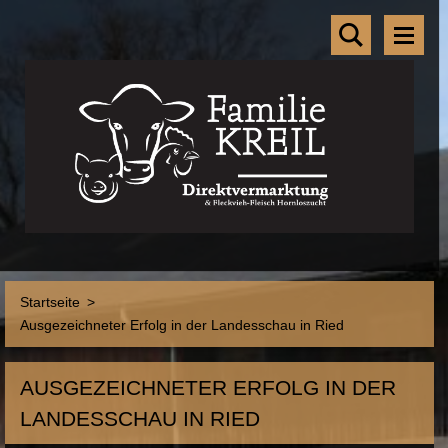
Startseite
>
Ausgezeichneter Erfolg in der Landesschau in Ried
AUSGEZEICHNETER ERFOLG IN DER
LANDESSCHAU IN RIED