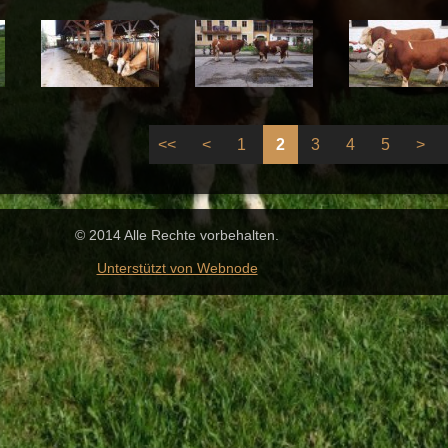
<<
<
1
2
3
4
5
>
© 2014 Alle Rechte vorbehalten.
Unterstützt von Webnode